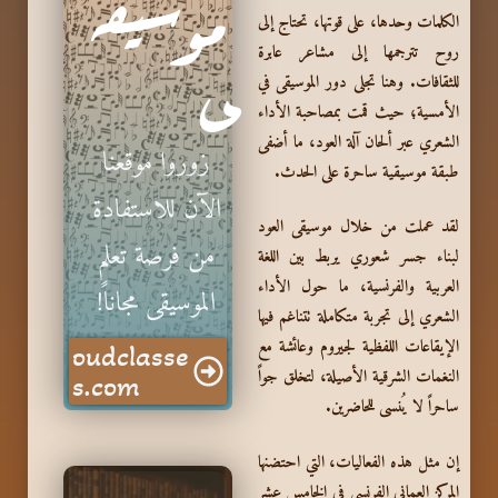
موسيق
الكلمات وحدها، على قوتها، تحتاج إلى
روح تترجمها إلى مشاعر عابرة
ى
للثقافات. وهنا تجلى دور الموسيقى في
الأمسية؛ حيث قمت بمصاحبة الأداء
الشعري عبر ألحان آلة
العود
، ما أضفى
زوروا موقعنا
طبقة موسيقية ساحرة على الحدث.
الآن للاستفادة
لقد عملت من خلال موسيقى العود
من فرصة تعلم
لبناء جسر شعوري يربط بين اللغة
العربية والفرنسية، ما حول الأداء
الموسيقى مجاناً!
الشعري إلى تجربة متكاملة تتناغم فيها
الإيقاعات اللفظية لجيروم وعائشة مع
oudclasse
النغمات الشرقية الأصيلة، لتخلق جواً
s.com
ساحراً لا يُنسى للحاضرين.
إن مثل هذه الفعاليات، التي احتضنها
المركز العماني الفرنسي في الخامس عشر