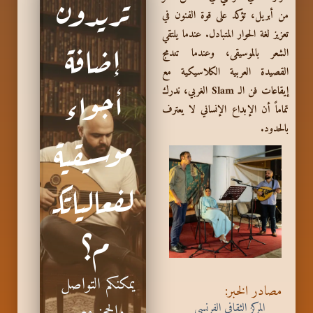
تريدون
من أبريل، تؤكد على قوة الفنون في
تعزيز لغة الحوار المتبادل. عندما يلتقي
إضافة
الشعر بالموسيقى، وعندما تندمج
القصيدة العربية الكلاسيكية مع
أجواء
إيقاعات فن الـ Slam الغربي، ندرك
تماماً أن الإبداع الإنساني لا يعترف
بالحدود.
موسيقية
لفعالياتك
م؟
يمكنكم التواصل
مصادر الخبر:
المركز الثقافي الفرنسي
والحجز معي