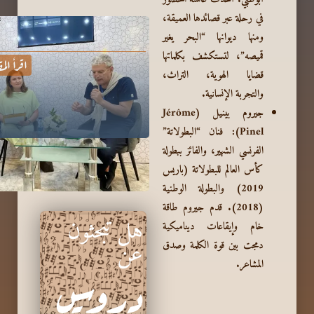
في رحلة عبر قصائدها العميقة،
ومنها ديوانها “البحر يغير
قميصه”، لتستكشف بكلماتها
اقرأ الم
قضايا الهوية، التراث،
والتجربة الإنسانية.
جيروم بينيل (Jérôme
Pinel):
فنان “البطولاتة”
الفرنسي الشهير، والفائز ببطولة
كأس العالم للبطولاتة (باريس
2019) والبطولة الوطنية
(2018). قدم جيروم طاقة
هل تبحثون
خام وإيقاعات ديناميكية
عن
دمجت بين قوة الكلمة وصدق
المشاعر.
دروس