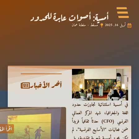
أمسية: أصوات عابرة للحدود
أبريل 16, 2025
مسقط - سلطنة عمان
آخر الأخبار
في أمسية استثنائية تجاوزت حدود
اللغة والجغرافيا، شهد المركز العماني
الفرنسي (CFO) حدثاً ثقافياً فريداً
اقرأ الم
ضمن فعاليات “الأسابيع الفرنسية”. لم
تكن مجرد أمسية شعرية تقليدية، بل